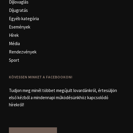
Díjlovaglás
Díjugratás
Egyéb kategória
Események
Hírek
Média
Rendezvények
Sport
KÖVESSEN MINKET A FACEBOOKON!
Tudjon meg minél többet megújult lovardánkról, értesüljön
első kézből a mindennapi működésünkhöz kapcsolódó
hírekről!